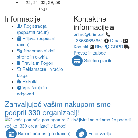
23, 31, 33, 39, 50
(kg)
Informacije
Kontaktne
informacije
Registracija
(popustni račun)
brimo@brimo.si
Prijava (popustni
+38680688661
O nas
račun)
Kontakt
Blog
GDPR
Nadomestni deli
Prevoz in zaloge
strehe in okvirja
Spletno plačilo
Pravila in Pogoji
Reklamacije - vračilo
blaga
Piškotki
Vprašanja in
odgovori
Zahvaljujoč vašim nakupom smo
podprli 330 organizacij!
Bančni prenos (predračun)
Po povzetju