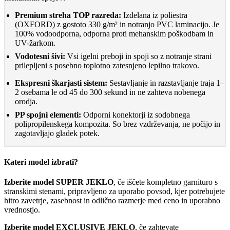
Premium streha TOP razreda:
Izdelana iz poliestra
(OXFORD) z gostoto 330 g/m² in notranjo PVC laminacijo. Je
100% vodoodporna, odporna proti mehanskim poškodbam in
UV-žarkom.
Vodotesni šivi:
Vsi igelni preboji in spoji so z notranje strani
prilepljeni s posebno toplotno zatesnjeno lepilno trakovo.
Ekspresni škarjasti sistem:
Sestavljanje in razstavljanje traja 1–
2 osebama le od 45 do 300 sekund in ne zahteva nobenega
orodja.
PP spojni elementi:
Odporni konektorji iz sodobnega
polipropilenskega kompozita. So brez vzdrževanja, ne počijo in
zagotavljajo gladek potek.
Kateri model izbrati?
Izberite model SUPER JEKLO
, če iščete kompletno garnituro s
stranskimi stenami, pripravljeno za uporabo povsod, kjer potrebujete
hitro zavetrje, zasebnost in odlično razmerje med ceno in uporabno
vrednostjo.
Izberite model EXCLUSIVE JEKLO
, če zahtevate