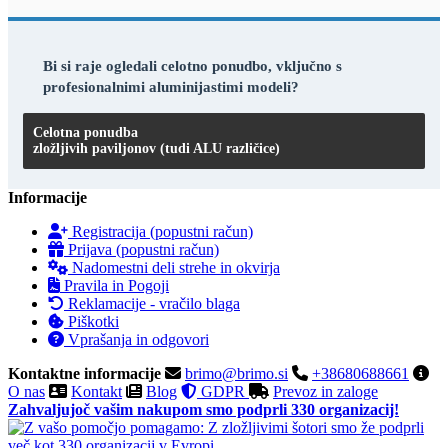
Bi si raje ogledali celotno ponudbo, vključno s
profesionalnimi aluminijastimi modeli?
Celotna ponudba
zložljivih paviljonov (tudi ALU različice)
Informacije
Registracija (popustni račun)
Prijava (popustni račun)
Nadomestni deli strehe in okvirja
Pravila in Pogoji
Reklamacije - vračilo blaga
Piškotki
Vprašanja in odgovori
Kontaktne informacije
brimo@brimo.si
+38680688661
O nas
Kontakt
Blog
GDPR
Prevoz in zaloge
Zahvaljujoč vašim nakupom smo podprli 330 organizacij!