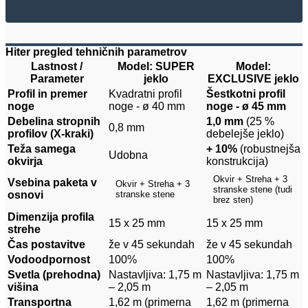
Hiter pregled tehničnih parametrov
Lastnost /
Model: SUPER
Model:
Parameter
jeklo
EXCLUSIVE jeklo
Profil in premer
Kvadratni profil
Šestkotni profil
noge
noge - ø 40 mm
noge - ø 45 mm
Debelina stropnih
1,0 mm
(25 %
0,8 mm
profilov (X-kraki)
debelejše jeklo)
Teža samega
+ 10%
(robustnejša
Udobna
okvirja
konstrukcija)
Okvir + Streha + 3
Vsebina paketa v
Okvir + Streha + 3
stranske stene (tudi
osnovi
stranske stene
brez sten)
Dimenzija profila
15 x 25 mm
15 x 25 mm
strehe
Čas postavitve
že v 45 sekundah
že v 45 sekundah
Vodoodpornost
100%
100%
Svetla (prehodna)
Nastavljiva: 1,75 m
Nastavljiva: 1,75 m
višina
– 2,05 m
– 2,05 m
Transportna
1,62 m (primerna
1,62 m (primerna