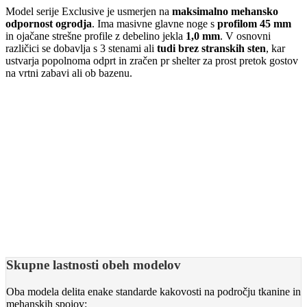
Model serije Exclusive je usmerjen na
maksimalno mehansko
odpornost ogrodja
. Ima masivne glavne noge s
profilom 45 mm
in ojačane strešne profile z debelino jekla
1,0 mm
. V osnovni
različici se dobavlja s 3 stenami ali
tudi brez stranskih sten
, kar
ustvarja popolnoma odprt in zračen pr shelter za prost pretok gostov
na vrtni zabavi ali ob bazenu.
Skupne lastnosti obeh modelov
Oba modela delita enake standarde kakovosti na področju tkanine in
mehanskih spojov: