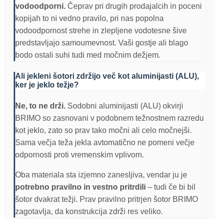
vodoodporni.
Čeprav pri drugih prodajalcih in poceni
kopijah to ni vedno pravilo, pri nas popolna
vodoodpornost strehe in zlepljene vodotesne šive
predstavljajo samoumevnost. Vaši gostje ali blago
bodo ostali suhi tudi med močnim dežjem.
Ali jekleni šotori zdržijo več kot aluminijasti (ALU),
ker je jeklo težje?
Ne, to ne drži.
Sodobni aluminijasti (ALU) okvirji
BRIMO so zasnovani v podobnem težnostnem razredu
kot jeklo, zato so prav tako močni ali celo močnejši.
Sama večja teža jekla avtomatično ne pomeni večje
odpornosti proti vremenskim vplivom.
Oba materiala sta izjemno zanesljiva, vendar ju je
potrebno pravilno in vestno pritrdili
– tudi če bi bil
šotor dvakrat težji. Prav pravilno pritrjen šotor BRIMO
zagotavlja, da konstrukcija zdrži res veliko.