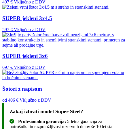
497 €
Vključno z DDV
SUPER jekleni 3x4.5
597 €
Vključno z DDV
SUPER jekleni 3x6
697 €
Vključno z DDV
Šotori z napisom
od
406 €
Vključno z DDV
Zakaj izbrati model Super Steel?
Profesionalna garancija:
5-letna garancija za
potrošnika in razpoložljivost rezervnih delov še 10 let sta