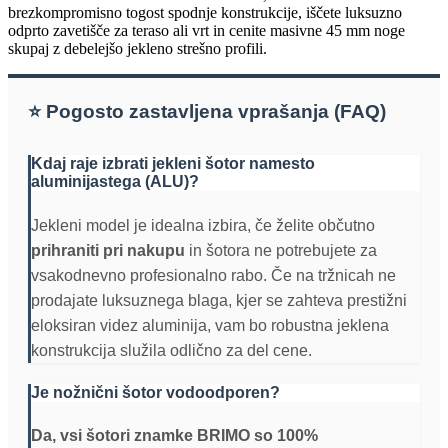
brezkompromisno togost spodnje konstrukcije, iščete luksuzno
odprto zavetišče za teraso ali vrt in cenite masivne 45 mm noge
skupaj z debelejšo jekleno strešno profili.
⭐ Pogosto zastavljena vprašanja (FAQ)
Kdaj raje izbrati jekleni šotor namesto
aluminijastega (ALU)?
Jekleni model je idealna izbira, če želite občutno
prihraniti pri nakupu
in šotora ne potrebujete za
vsakodnevno profesionalno rabo. Če na tržnicah ne
prodajate luksuznega blaga, kjer se zahteva prestižni
eloksiran videz aluminija, vam bo robustna jeklena
konstrukcija služila odlično za del cene.
Je nožnični šotor vodoodporen?
Da, vsi šotori znamke BRIMO so 100%