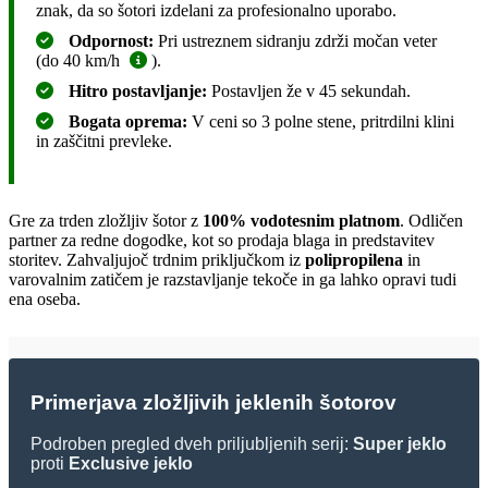
znak, da so šotori izdelani za profesionalno uporabo.
Odpornost:
Pri ustreznem sidranju zdrži močan veter
(do 40 km/h
).
Hitro postavljanje:
Postavljen že v 45 sekundah.
Bogata oprema:
V ceni so 3 polne stene, pritrdilni klini
in zaščitni prevleke.
Gre za trden zložljiv šotor z
100% vodotesnim platnom
. Odličen
partner za redne dogodke, kot so prodaja blaga in predstavitev
storitev. Zahvaljujoč trdnim priključkom iz
polipropilena
in
varovalnim zatičem je razstavljanje tekoče in ga lahko opravi tudi
ena oseba.
Primerjava zložljivih jeklenih šotorov
Podroben pregled dveh priljubljenih serij:
Super jeklo
proti
Exclusive jeklo