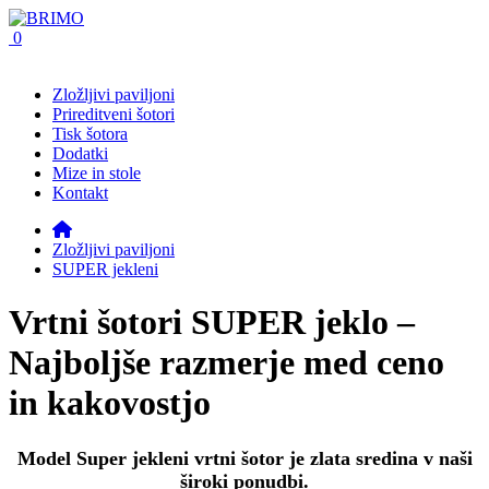
0
Zložljivi paviljoni
Prireditveni šotori
Tisk šotora
Dodatki
Mize in stole
Kontakt
Zložljivi paviljoni
SUPER jekleni
Vrtni šotori SUPER jeklo –
Najboljše razmerje med ceno
in kakovostjo
Model Super jekleni vrtni šotor je zlata sredina v naši
široki ponudbi.