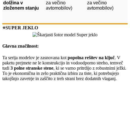
dolžina v
za večino
za večino
zloženem stanju
avtomobilov)
avtomobilov)
⭐SUPER JEKLO
Glavna značilnost:
Ta serija modelov je zasnovana kot
popolna rešitev na ključ
. V
paketu prejmete ne le konstrukcijo in vodoodporno streho, temveč
tudi
3 polne stranske stene
, ki se varno pritrdijo z robustnimi ježki.
To je ekonomična in zelo praktična izbira za tiste, ki potrebujejo
takojšnjo zavetrje in zaščito z treh strani brez dodatnih vlaganj.