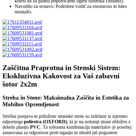
kolesi ali za platna priporočamo ogled razdelka Dodatki).
Navodilo za sestavo: Podroben vodič za enostavno in hitro
montažo.
Zaščitna Praprotna in Stenski Sistem:
Ekskluzivna Kakovost za Vaš zabavni
šotor 2x2m
Streha in Stene: Maksimalna Zaščita in Estetika za
Mobilno Opremljenost
Strešna ponjava in priložene stranske stene so izdelane iz izjemno
odpornega
poliestra (OXFORD)
, ki je na notranji strani obložen z
debelo plastjo
PVC
. Ta robustna kombinacija materialov je posebej
zasnovana za odpornost proti trganju in obrabi pri pogostem