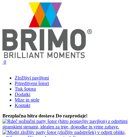
0
Zložljivi paviljoni
Prireditveni šotori
Tisk šotora
Dodatki
Mize in stole
Kontakt
Brezplačna hitra dostava
Do razprodaje!