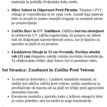
materiala in podaljša življenjska doba strehe.
Hitra Suhost in Odpornost Proti Plesnim.
Tkanina z PVC
oblogo je vodoodbojna in ne vpija vode. Zaradi tega material
hitro se posuši in znatno zmanjša tveganje za nastanek plesni
po pospravljanju.
Zaščita Barv in UV Stabilnost.
Odlična
barvna obstojnost
in učinkovita UV zaščita zagotavljata, da ponjava ne zbledi
tudi ob dolgotrajni izpostavljenosti soncu, kar je ključno za
uporabo na plaži in na prostem.
Ekskluziven Dizajn in 33 cm Ovratnik.
Povišan obodni
rob (33 cm)
elegantno zakrije celotno kovinsko konstrukcijo.
Ta oblikovalska rešitev daje šotoru čist in premium videz.
Set Stranica: Zasebnost in Zaščita Pred Vetrom
Ta model je dobavljen z 3 polnimi stranskimi stenami, ki
služijo kot odlična zaščita pred vetrom, nudijo zasebnost za
preoblačenje ob bazenu ali na plaži ter ščitijo pred agresivnim
stranskim soncem.
Enostavna montaža z uporabo traku z ježkom omogoča hitro
in varno pritrditev sten na streho in noge konstrukcije.