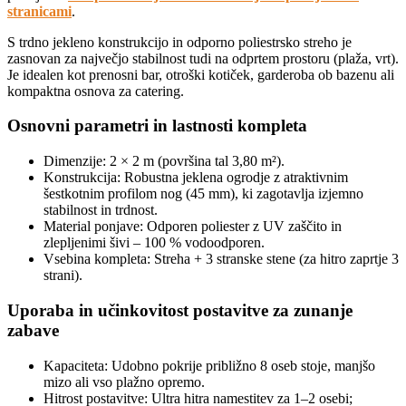
stranicami
.
S trdno jekleno konstrukcijo in odporno poliestrsko streho je
zasnovan za največjo stabilnost tudi na odprtem prostoru (plaža, vrt).
Je idealen kot prenosni bar, otroški kotiček, garderoba ob bazenu ali
kompaktna osnova za catering.
Osnovni parametri in lastnosti kompleta
Dimenzije: 2 × 2 m (površina tal 3,80 m²).
Konstrukcija: Robustna jeklena ogrodje z atraktivnim
šestkotnim profilom nog (45 mm), ki zagotavlja izjemno
stabilnost in trdnost.
Material ponjave: Odporen poliester z UV zaščito in
zlepljenimi šivi – 100 % vodoodporen.
Vsebina kompleta: Streha + 3 stranske stene (za hitro zaprtje 3
strani).
Uporaba in učinkovitost postavitve za zunanje
zabave
Kapaciteta: Udobno pokrije približno 8 oseb stoje, manjšo
mizo ali vso plažno opremo.
Hitrost postavitve: Ultra hitra namestitev za 1–2 osebi;