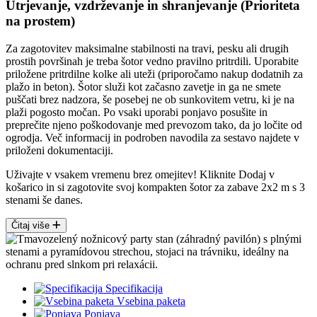
Utrjevanje, vzdrževanje in shranjevanje (Prioriteta
na prostem)
Za zagotovitev maksimalne stabilnosti na travi, pesku ali drugih
prostih površinah je treba šotor vedno pravilno pritrdili. Uporabite
priložene pritrdilne kolke ali uteži (priporočamo nakup dodatnih za
plažo in beton). Šotor služi kot začasno zavetje in ga ne smete
puščati brez nadzora, še posebej ne ob sunkovitem vetru, ki je na
plaži pogosto močan. Po vsaki uporabi ponjavo posušite in
preprečite njeno poškodovanje med prevozom tako, da jo ločite od
ogrodja. Več informacij in podroben navodila za sestavo najdete v
priloženi dokumentaciji.
Uživajte v vsakem vremenu brez omejitev! Kliknite Dodaj v
košarico in si zagotovite svoj kompakten šotor za zabave 2x2 m s 3
stenami še danes.
Čitaj više
Specifikacija
Vsebina paketa
Ponjava