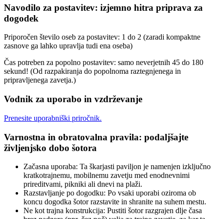
Navodilo za postavitev: izjemno hitra priprava za
dogodek
Priporočen število oseb za postavitev: 1 do 2 (zaradi kompaktne
zasnove ga lahko upravlja tudi ena oseba)
Čas potreben za popolno postavitev: samo neverjetnih 45 do 180
sekund! (Od razpakiranja do popolnoma raztegnjenega in
pripravljenega zavetja.)
Vodnik za uporabo in vzdrževanje
Prenesite uporabniški priročnik.
Varnostna in obratovalna pravila: podaljšajte
življenjsko dobo šotora
Začasna uporaba: Ta škarjasti paviljon je namenjen izključno
kratkotrajnemu, mobilnemu zavetju med enodnevnimi
prireditvami, pikniki ali dnevi na plaži.
Razstavljanje po dogodku: Po vsaki uporabi oziroma ob
koncu dogodka šotor razstavite in shranite na suhem mestu.
Ne kot trajna konstrukcija: Pustiti šotor razgrajen dlje časa