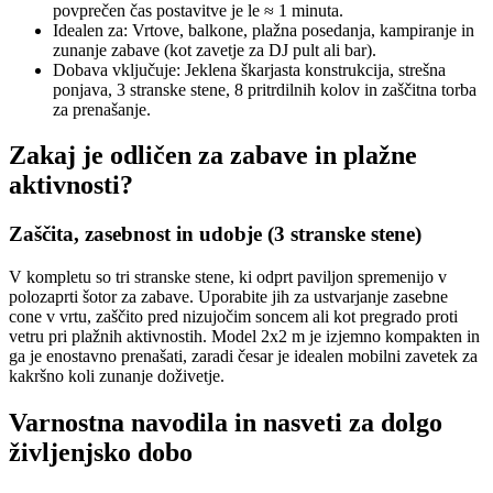
povprečen čas postavitve je le ≈ 1 minuta.
Idealen za: Vrtove, balkone, plažna posedanja, kampiranje in
zunanje zabave (kot zavetje za DJ pult ali bar).
Dobava vključuje: Jeklena škarjasta konstrukcija, strešna
ponjava, 3 stranske stene, 8 pritrdilnih kolov in zaščitna torba
za prenašanje.
Zakaj je odličen za zabave in plažne
aktivnosti?
Zaščita, zasebnost in udobje (3 stranske stene)
V kompletu so tri stranske stene, ki odprt paviljon spremenijo v
polozaprti šotor za zabave. Uporabite jih za ustvarjanje zasebne
cone v vrtu, zaščito pred nizujočim soncem ali kot pregrado proti
vetru pri plažnih aktivnostih. Model 2x2 m je izjemno kompakten in
ga je enostavno prenašati, zaradi česar je idealen mobilni zavetek za
kakršno koli zunanje doživetje.
Varnostna navodila in nasveti za dolgo
življenjsko dobo