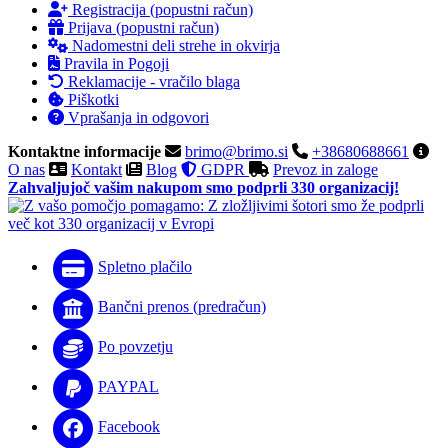
Registracija (popustni račun)
Prijava (popustni račun)
Nadomestni deli strehe in okvirja
Pravila in Pogoji
Reklamacije - vračilo blaga
Piškotki
Vprašanja in odgovori
Kontaktne informacije
brimo@brimo.si
+38680688661
O nas
Kontakt
Blog
GDPR
Prevoz in zaloge
Zahvaljujoč vašim nakupom smo podprli 330 organizacij!
Spletno plačilo
Bančni prenos (predračun)
Po povzetju
PAYPAL
Facebook