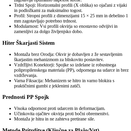
Trdni Spoji: Horizontalni profili (X oblika) so ojačani z vijaki
in podložkami za maksimalno togost.
Profil: Stropni profili z dimenzijami 15 × 25 mm in debelino 1
mm zagotavljajo potrebno trdnost.
Modularnost: Vsi profili okvirja so enostavno odvijivi in
zamenljivi za dolgo življenjsko dobo.
Hiter Škarjasti Sistem
Montaža brez Orodja: Okvir je dobavljen z že sestavljenim
škarjastim mehanizmom za bliskovito postavitev.
Vzdržljivi Konektorji: Spojke so izdelane iz robustnega
polipropilenskega materiala (PP), odpornega na udarce in brez
vzdrževanja.
Varna Fiksacija: Mehanizem se hitro in varno blokira s
praktičnimi gumbi z jeklenimi zatiči.
Prednosti PP Spojk
Visoka odpornost proti udarcem in deformacijam.
Učinkovita ojačitev okvirja proti bočni obremenitvi.
Montaža je hitra in ne zahteva pretirane sile.
Metode Pritrditve (Ključne za Plažo/Vrt)