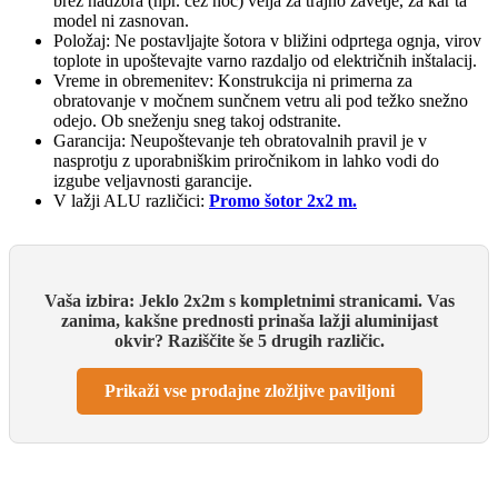
brez nadzora (npr. čez noč) velja za trajno zavetje, za kar ta
model ni zasnovan.
Položaj: Ne postavljajte šotora v bližini odprtega ognja, virov
toplote in upoštevajte varno razdaljo od električnih inštalacij.
Vreme in obremenitev: Konstrukcija ni primerna za
obratovanje v močnem sunčnem vetru ali pod težko snežno
odejo. Ob sneženju sneg takoj odstranite.
Garancija: Neupoštevanje teh obratovalnih pravil je v
nasprotju z uporabniškim priročnikom in lahko vodi do
izgube veljavnosti garancije.
V lažji ALU različici:
Promo šotor 2x2 m.
Vaša izbira: Jeklo 2x2m s kompletnimi stranicami. Vas
zanima, kakšne prednosti prinaša lažji aluminijast
okvir? Raziščite še 5 drugih različic.
Prikaži vse prodajne zložljive paviljoni