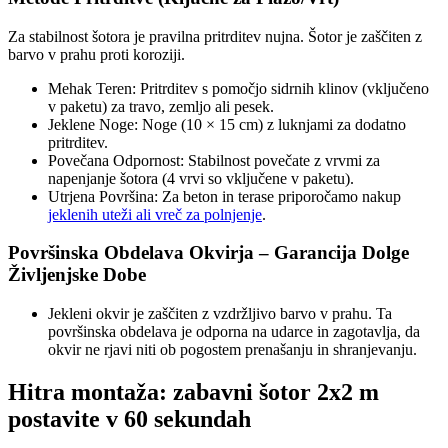
Za stabilnost šotora je pravilna pritrditev nujna. Šotor je zaščiten z
barvo v prahu proti koroziji.
Mehak Teren: Pritrditev s pomočjo sidrnih klinov (vključeno
v paketu) za travo, zemljo ali pesek.
Jeklene Noge: Noge (10 × 15 cm) z luknjami za dodatno
pritrditev.
Povečana Odpornost: Stabilnost povečate z vrvmi za
napenjanje šotora (4 vrvi so vključene v paketu).
Utrjena Površina: Za beton in terase priporočamo nakup
jeklenih uteži ali vreč za polnjenje
.
Površinska Obdelava Okvirja – Garancija Dolge
Življenjske Dobe
Jekleni okvir je zaščiten z vzdržljivo barvo v prahu. Ta
površinska obdelava je odporna na udarce in zagotavlja, da
okvir ne rjavi niti ob pogostem prenašanju in shranjevanju.
Hitra montaža: zabavni šotor 2x2 m
postavite v 60 sekundah