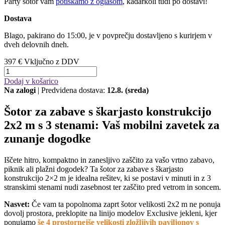
Party šotor vam
potiskamo z oglasom
, kadarkoli tudi po dostavi!
Dostava
Blago, pakirano do 15:00, je v povprečju dostavljeno s kurirjem v
dveh delovnih dneh.
397 €
Vključno z DDV
Dodaj v košarico
Na zalogi
| Predvidena dostava:
12.8. (sreda)
Šotor za zabave s škarjasto konstrukcijo
2x2 m s 3 stenami: Vaš mobilni zavetek za
zunanje dogodke
Iščete hitro, kompaktno in zanesljivo zaščito za vašo vrtno zabavo,
piknik ali plažni dogodek? Ta šotor za zabave s škarjasto
konstrukcijo 2×2 m je idealna rešitev, ki se postavi v minuti in z 3
stranskimi stenami nudi zasebnost ter zaščito pred vetrom in soncem.
Nasvet:
Če vam ta popolnoma zaprt šotor velikosti 2x2 m ne ponuja
dovolj prostora, preklopite na linijo modelov Exclusive jekleni, kjer
ponujamo
še 4 prostornejše velikosti zložljivih paviljonov s