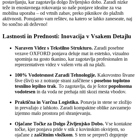
postavljanju, kar zagotavlja dolgo življenjsko dobo. Zaradi nizke
teže in enostavnega rokovanja so naše ponjave idealne za vsa
mobilna uporaba – od vrtnih zabav, preko piknikov do plažnih
aktivnosti. Ponujamo vam rešitev, na katero se lahko zaneseate, naj
bo sončno ali deževno!
Lastnosti in Prednosti: Inovacija v Vsakem Detajlu
Naraven Videz s Tekstilno Strukturo.
Zaradi posebne
vezave OXFORD ponjava deluje mat in estetsko, vizualno
spominja na gosto tkanino, kar zagotavlja profesionalen in
reprezentativen videz v vašem vrtu ali na plaži.
100% Vodotesnost Zaradi Tehnologije.
Kakovostno šivane
šive (šivi) so z notranje strani zaščitene s
posebno toplotno
tesnilno lepilno trak
. To zagotavlja, da je šotor
popolnoma
vodotesen
in da voda ne prehaja niti skozi mesta vbodov.
Praktična in Varčna Logistika.
Ponavja in stene se zložijo
in prevažajo z lahkoto. Zaradi kompaktne oblike zavzamejo
izjemno malo prostora pri shranjevanju.
Ojačane Točke za Dolgo Življenjsko Dobo.
Vse kontakne
točke, kjer ponjava pride v stik z kovinskim okvirjem, so
ojačane z
zaščitnim vložkom
. S tem se prepreči drgnjenje