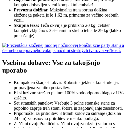
komplet dobavljen v eni kompaktni embalaži.
Prevozna dolžina:
Maksimalna transportna dolžina
zloženega paketa je le 1,62 m, primerna za večino osebnih
vozil.
Skupna teža:
Teža okvirja je približno 20 kg, celoten
komplet vključno s 3 stenami in streho tehta le 29 kg (lahko
prenašanje).
Vsebina dobave: Vse za takojšnjo
uporabo
Kompakten škarjasti okvir: Robustna jeklena konstrukcija,
pripravljena za hitro postavitev.
Ekskluzivno strešno platno: 100% vodoodporno blago z UV-
zaščito.
Set stranskih panelov: Vsebuje 3 polne stranske stene za
popolno zaprtje treh strani šotora in zagotavljanje zasebnosti.
Pripomočki za pritrditev: 8 trdnih kolov za sidranje (dolžina
24 cm) za osnovno pritrditev v mehko podlago.
Zaščitni ovoj: Praktični zaščitni ovoj za okvir (za torbo s