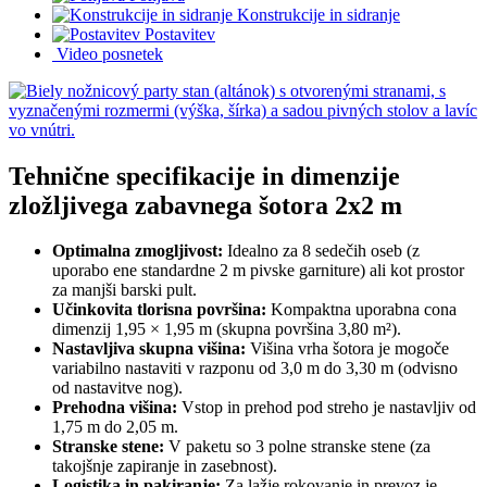
Konstrukcije in sidranje
Postavitev
Video posnetek
Tehnične specifikacije in dimenzije
zložljivega zabavnega šotora 2x2 m
Optimalna zmogljivost:
Idealno za 8 sedečih oseb (z
uporabo ene standardne 2 m pivske garniture) ali kot prostor
za manjši barski pult.
Učinkovita tlorisna površina:
Kompaktna uporabna cona
dimenzij 1,95 × 1,95 m (skupna površina 3,80 m²).
Nastavljiva skupna višina:
Višina vrha šotora je mogoče
variabilno nastaviti v razponu od 3,0 m do 3,30 m (odvisno
od nastavitve nog).
Prehodna višina:
Vstop in prehod pod streho je nastavljiv od
1,75 m do 2,05 m.
Stranske stene:
V paketu so 3 polne stranske stene (za
takojšnje zapiranje in zasebnost).
Logistika in pakiranje:
Za lažje rokovanje in prevoz je